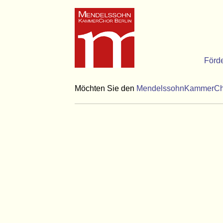
Förd
Möchten Sie den
MendelssohnKammerCho